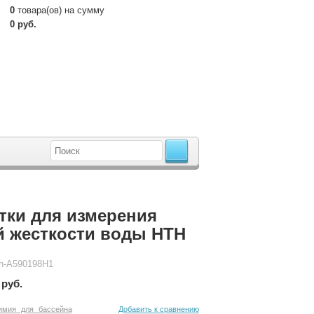
0
товара(ов) на сумму
0 руб.
тки для измерения
 жесткости воды HTH
th-A590198H1
 руб.
имия для бассейна
Добавить к сравнению