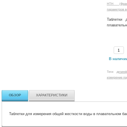
HTH (Фран
параметров 
Таблетки 
плавательн
В наличи
Теги:
дезин
измерение па
ОБЗОР
ХАРАКТЕРИСТИКИ
Таблетки для измерения общей жесткости воды в плавательном басс