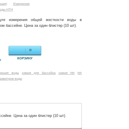
ция)
Измерение
воды HTH
для измерения общей жесткости воды в
ом бассейне. Цена за один блистер (10 шт).
В
КОРЗИНУ
и
фекция воды
химия для бассейна
химия hth
hth
раметров воды
ейне. Цена за один блистер (10 шт).