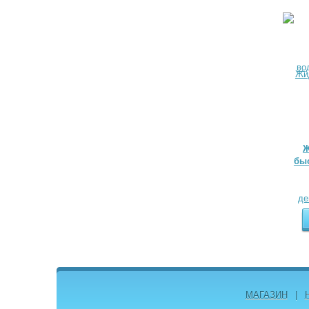
Ж
быс
МАГАЗИН
|