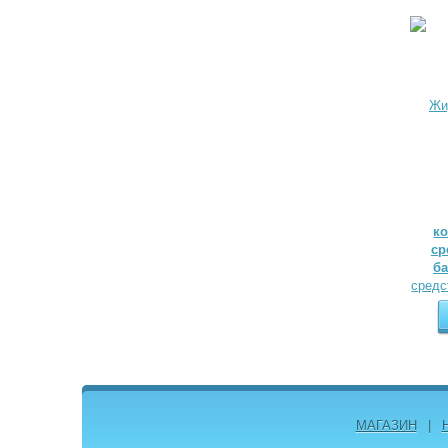
к
ср
ба
МАГАЗИН
|