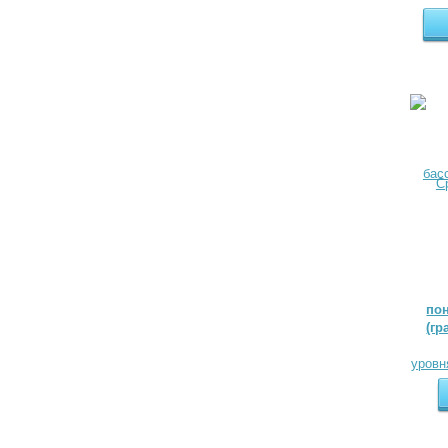
по
(гр