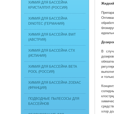
ХИМИЯ ДЛЯ БАССЕЙНА
Жидкий 
КРИСТАЛПУЛ (РОССИЯ)
Препара
Оптима
ХИМИЯ ДЛЯ БАССЕЙНА
обработ
DINOTEC (ГЕРМАНИЯ)
блокир
идеальн
ХИМИЯ ДЛЯ БАССЕЙНА BWT
(АВСТРИЯ)
Дозиро
ХИМИЯ ДЛЯ БАССЕЙНА CTX
В случ
(ИСПАНИЯ)
дозиров
обязат
ХИМИЯ ДЛЯ БАССЕЙНА BETA
регуляр
POOL (РОССИЯ)
выполня
и тольк
ХИМИЯ ДЛЯ БАССЕЙНА ZODIAC
Концент
(ФРАНЦИЯ)
солидн
клостр
ПОДВОДНЫЕ ПЫЛЕСОСЫ ДЛЯ
химиче
БАССЕЙНОВ
средств
хлор до